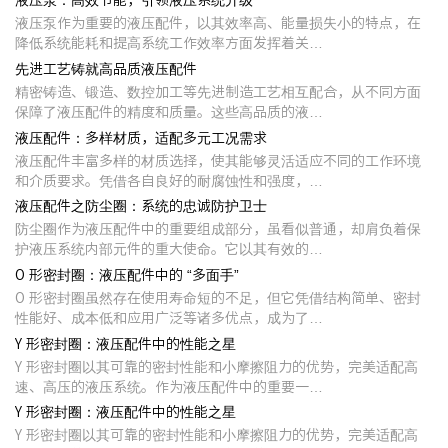
液压泵：高效节能，引领液压系统升级
液压泵作为重要的液压配件，以其效率高、能量损失小的特点，在
降低系统能耗和提高系统工作效率方面发挥着关…
先进工艺铸就高品质液压配件
精密铸造、锻造、数控加工等先进制造工艺相互配合，从不同方面
保障了液压配件的精度和质量。这些高品质的液…
液压配件：多样材质，适配多元工况需求
液压配件丰富多样的材质选择，使其能够灵活适应不同的工作环境
和介质要求。凭借各自良好的耐腐蚀性和强度，…
液压配件之防尘圈：系统的忠诚防护卫士
防尘圈作为液压配件中的重要组成部分，虽看似普通，却肩负着保
护液压系统内部元件的重大使命。它以其有效的…
O 形密封圈：液压配件中的 “多面手”
O 形密封圈虽然存在使用寿命短的不足，但它凭借结构简单、密封
性能好、成本低和应用广泛等诸多优点，成为了…
Y 形密封圈：液压配件中的性能之星
Y 形密封圈以其可靠的密封性能和小摩擦阻力的优势，完美适配高
速、高压的液压系统。作为液压配件中的重要一…
Y 形密封圈：液压配件中的性能之星
Y 形密封圈以其可靠的密封性能和小摩擦阻力的优势，完美适配高