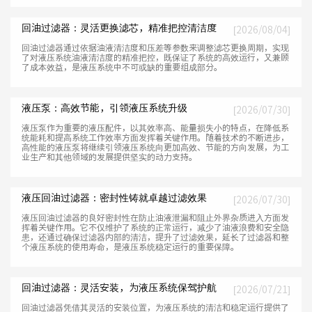
回油过滤器：灵活更换滤芯，精准把控清洁度
[2026/08/04]
回油过滤器通过依据油液清洁度和压差等参数来调整滤芯更换周期，实现
了对液压系统油液清洁度的精准把控，既保证了系统的高效运行，又兼顾
了成本效益，是液压系统中不可或缺的重要组成部分。
液压泵：高效节能，引领液压系统升级
[2026/07/30]
液压泵作为重要的液压配件，以其效率高、能量损失小的特点，在降低系
统能耗和提高系统工作效率方面发挥着关键作用。随着技术的不断进步，
高性能的液压泵将继续引领液压系统向更加高效、节能的方向发展，为工
业生产和其他领域的发展提供坚实的动力支持。
液压回油过滤器：密封性铸就卓越过滤效果
[2026/07/30]
液压回油过滤器的良好密封性在防止油液泄漏和阻止外界杂质进入方面发
挥着关键作用。它不仅维护了系统的正常运行，减少了油液浪费和安全隐
患，还通过确保过滤器内部的清洁，提升了过滤效果，延长了过滤器和整
个液压系统的使用寿命，是液压系统稳定运行的重要保障。
回油过滤器：灵活安装，为液压系统保驾护航
[2026/07/21]
回油过滤器凭借其灵活的安装位置，为液压系统的清洁和稳定运行提供了