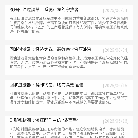
液压回油过滤器：系统可靠的守护者
[2026/06/24]
液压回油过滤器是液压系统中不可或缺的重要组成部分。它通过有效预防
油液污染引发的故障，提高了系统的可靠性和稳定性，减少了设备停机时
间和维修成本，为企业的生产运营提供了有力保障，是确保液压系统高效
运行的可靠守护者。
回油过滤器：经济之选，高效净化液压油液
[2026/06/24]
回油过滤器凭借相对合理的价格和高性价比，成为液压系统油液净化的经
济实用之选。它在为企业节省成本的同时，有效地提升了液压系统的性能
和可靠性，是工业生产中不可或缺的重要设备。
回油过滤器：操作简易，助力高效运维
[2026/06/16]
回油过滤器无论是手动操作还是自动控制的类型，都以其操作简单的特
点，让操作人员能够快速上手。这一优势不仅提高了工作效率，也降低了
操作难度和维护成本，是液压系统中不可或缺的重要组成部分。
O 形密封圈：液压配件中的 “多面手”
[2026/06/16]
O 形密封圈虽然存在使用寿命短的不足，但它凭借结构简单、密封性能
好、成本低和应用广泛等诸多优点，成为了液压配件中不可或缺的一部
分。在液压系统的设计、维护和运行中，合理使用和及时更换 O 形密封