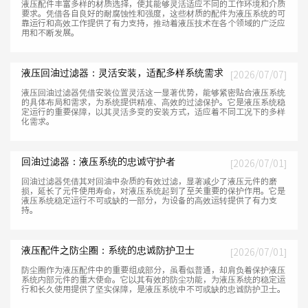
液压配件丰富多样的材质选择，使其能够灵活适应不同的工作环境和介质
要求。凭借各自良好的耐腐蚀性和强度，这些材质的配件为液压系统的可
靠运行和高效工作提供了有力支持，推动着液压技术在各个领域的广泛应
用和不断发展。
液压回油过滤器：灵活安装，适配多样系统需求
[2026/07/07]
液压回油过滤器凭借安装位置灵活这一显著优势，能够紧密贴合液压系统
的具体布局和需求，为系统提供精准、高效的过滤保护。它是液压系统稳
定运行的重要保障，以其灵活多变的安装方式，适应着不同工况下的多样
化需求。
回油过滤器：液压系统的忠诚守护者
[2026/07/01]
回油过滤器凭借其对回油中杂质的有效过滤，显著减少了液压元件的磨
损，延长了元件使用寿命，对液压系统起到了至关重要的保护作用。它是
液压系统稳定运行不可或缺的一部分，为设备的高效运转提供了有力支
持。
液压配件之防尘圈：系统的忠诚防护卫士
[2026/07/01]
防尘圈作为液压配件中的重要组成部分，虽看似普通，却肩负着保护液压
系统内部元件的重大使命。它以其有效的防尘功能，为液压系统的稳定运
行和长久使用提供了坚实保障，是液压系统中不可或缺的忠诚防护卫士。