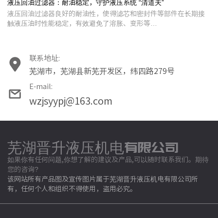
液压回油过滤器：耐油稳定，守护液压系统 “清道夫”
液压回油过滤器良好的耐油性，使得滤芯和密封件等部件在长期接
触液压油时性能稳定，有效避免了溶胀、变形等…
联系地址:
芜湖市，芜湖县新芜开发区，纬四路279号
E-mail:
wzjsyypj@163.com
芜湖晋升液压机电有限公司
如果你有任何问题,你想了解的建议及产品,可以随时联系我们。期待
您的咨询?
该网站所有产品图及宣传图片属于芜湖晋升液压机电有限公司所
有，任何个人和组织不得使用，盗用必究。