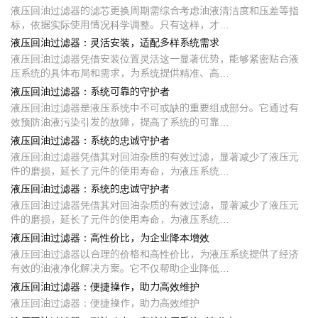
液压回油过滤器的滤芯更换周期需综合考虑油液清洁度和压差等指
标，依据实际使用情况科学调整。只有这样，才…
液压回油过滤器：灵活安装，适配多样系统需求
液压回油过滤器凭借安装位置灵活这一显著优势，能够紧密贴合液
压系统的具体布局和需求，为系统提供精准、高…
液压回油过滤器：系统可靠的守护者
液压回油过滤器是液压系统中不可或缺的重要组成部分。它通过有
效预防油液污染引发的故障，提高了系统的可靠…
液压回油过滤器：系统的忠诚守护者
液压回油过滤器凭借其对回油杂质的有效过滤，显著减少了液压元
件的磨损，延长了元件的使用寿命，为液压系统…
液压回油过滤器：系统的忠诚守护者
液压回油过滤器凭借其对回油杂质的有效过滤，显著减少了液压元
件的磨损，延长了元件的使用寿命，为液压系统…
液压回油过滤器：高性价比，为企业降本增效
液压回油过滤器以合理的价格和高性价比，为液压系统提供了经济
有效的油液净化解决方案。它不仅帮助企业降低…
液压回油过滤器：便捷操作，助力高效维护
液压回油过滤器：便捷操作，助力高效维护