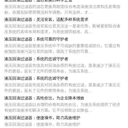
液压回油过滤器的滤芯更换周期需综合考虑油液清洁度和压差等指
标，依据实际使用情况科学调整。只有这样，才…
液压回油过滤器：灵活安装，适配多样系统需求
液压回油过滤器凭借安装位置灵活这一显著优势，能够紧密贴合液
压系统的具体布局和需求，为系统提供精准、高…
液压回油过滤器：系统可靠的守护者
液压回油过滤器是液压系统中不可或缺的重要组成部分。它通过有
效预防油液污染引发的故障，提高了系统的可靠…
液压回油过滤器：系统的忠诚守护者
液压回油过滤器凭借其对回油杂质的有效过滤，显著减少了液压元
件的磨损，延长了元件的使用寿命，为液压系统…
液压回油过滤器：系统的忠诚守护者
液压回油过滤器凭借其对回油杂质的有效过滤，显著减少了液压元
件的磨损，延长了元件的使用寿命，为液压系统…
液压回油过滤器：高性价比，为企业降本增效
液压回油过滤器以合理的价格和高性价比，为液压系统提供了经济
有效的油液净化解决方案。它不仅帮助企业降低…
液压回油过滤器：便捷操作，助力高效维护
液压回油过滤器：便捷操作，助力高效维护