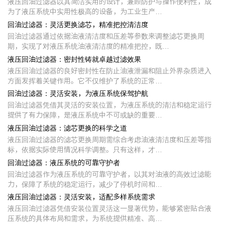
液压回油过滤器以其简洁实用的设计，兼顾防护与操作便利性，成
为了液压系统中实用性极高的设备，为工业生产…
回油过滤器：灵活更换滤芯，精准把控清洁度
回油过滤器通过依据油液清洁度和压差等参数来调整滤芯更换周
期，实现了对液压系统油液清洁度的精准把控，既…
液压回油过滤器：密封性铸就卓越过滤效果
液压回油过滤器的良好密封性在防止油液泄漏和阻止外界杂质进入
方面发挥着关键作用。它不仅维护了系统的正常…
回油过滤器：灵活安装，为液压系统保驾护航
回油过滤器凭借其灵活的安装位置，为液压系统的清洁和稳定运行
提供了有力保障，是液压系统中不可或缺的重要…
液压回油过滤器：滤芯更换的科学之道
液压回油过滤器的滤芯更换周期需综合考虑油液清洁度和压差等指
标，依据实际使用情况科学调整。只有这样，才…
回油过滤器：液压系统的可靠守护者
回油过滤器作为液压系统的可靠守护者，以其对油液的高效过滤能
力，保障了系统的稳定运行，减少了停机时间和…
液压回油过滤器：灵活安装，适配多样系统需求
液压回油过滤器凭借安装位置灵活这一显著优势，能够紧密贴合液
压系统的具体布局和需求，为系统提供精准、高…