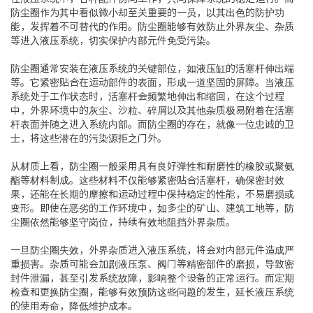
防尘圈作为其中看似微小却至关重要的一员，以其出色的防护功
能，发挥着不可替代的作用。防尘圈能够有效防止外界灰尘、杂质
等进入液压系统，切实保护内部元件免受污染。
防尘圈通常安装在液压系统的关键部位，如液压缸的活塞杆伸出端
等。它紧密贴合在运动部件的表面，形成一道坚固的屏障。当液压
系统处于工作状态时，活塞杆会频繁地伸出和缩回，在这个过程
中，外界环境中的灰尘、沙粒、碎屑以及其他杂质极易附着在活塞
杆表面并随之进入系统内部。而防尘圈的存在，就像一位忠诚的卫
士，将这些潜在的污染源拒之门外。
从材质上看，防尘圈一般采用具有良好弹性和耐磨性的橡胶或聚氨
酯等材料制成。这些材料不仅能够紧密贴合活塞杆，确保密封效
果，还能在长期的摩擦和运动过程中保持稳定的性能，不易磨损或
变形。即使在恶劣的工作环境中，如多尘的矿山、建筑工地等，防
尘圈依然能够坚守岗位，持续有效地阻挡外界杂质。
一旦防尘圈失效，外界杂质进入液压系统，将会对内部元件造成严
重损害。杂质可能会加剧液压泵、阀门等精密部件的磨损，导致密
封件泄漏，甚至引发系统故障，影响整个设备的正常运行。而定期
检查和更换防尘圈，能够有效预防这些问题的发生，延长液压系统
的使用寿命，降低维护成本。